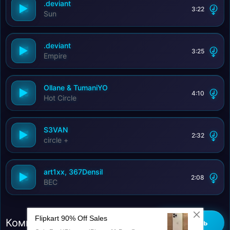
.deviant
3:22
Sun
.deviant
3:25
Empire
Ollane & TumaniYO
4:10
Hot Circle
S3VAN
2:32
circle +
art1xx, 367Densil
2:08
ВЕС
Комментарии (0)
Добавить