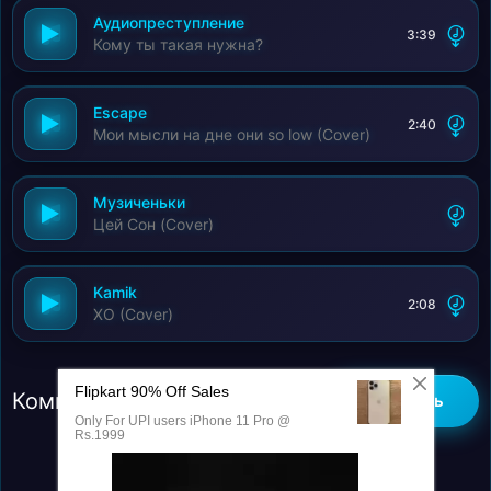
Аудиопреступление
3:39
Кому ты такая нужна?
Escape
2:40
Мои мысли на дне они so low (Cover)
Музиченьки
Цей Сон (Cover)
Kamik
2:08
XO (Cover)
Комментарии (0)
Добавить