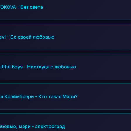
BOKOVA
-
Без света
ev!
-
Со своей любовью
tiful Boys
-
Ниоткуда с любовью
и Краймбрери
-
Кто такая Мэри?
юбовью, мэри
-
электроград