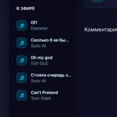
В ЭФИРЕ
ОП
Demeter
Комментарии
Сколько б не было вам лет не грустите
Suno AI
Oh my god
(G)I-DLE
Стояла очередь за радостью
Suno AI
Can't Pretend
Tom Odell