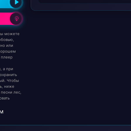
 вы можете
юбовью,
тно или
 хорошем
 плеер
, а при
охранить
ый. Чтобы
ь, ниже
 песни лес,
овать
м