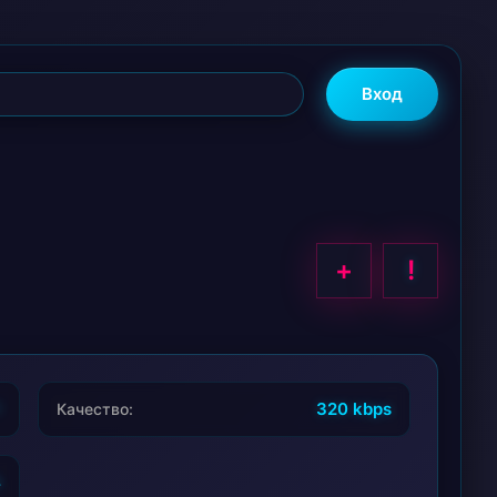
Вход
+
!
1
320 kbps
Качество:
4