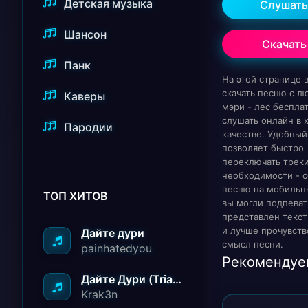
Детская музыка
Слушать
Шансон
Скачать
Панк
На этой странице
скачать песню с л
Каверы
мэри - лес беспла
слушать онлайн в
Пародии
качестве. Удобный
позволяет быстро
переключать треки
необходимости - с
песню на мобильн
ТОП ХИТОВ
вы могли подпеват
представлен текст
и лучше прочувств
Дайте дури
смысл песни.
painhatedyou
Рекомендуе
Дайте Дури (Triad Remix)
Krak3n