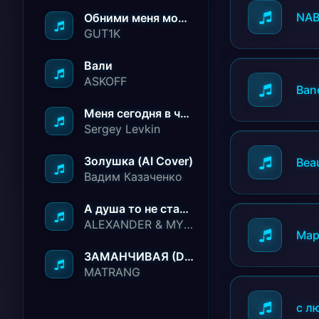
NA
Обними меня молча ничего не говори
GUT1K
Вали
ASKOFF
Ban
Меня сегодня в чёрный список занесли
Sergey Levkin
Золушка (AI Cover)
Beau
Вадим Казаченко
А душа то не стареет
ALEXANDER & MY FAMILY
Мар
ЗАМАНЧИВАЯ (Deep House Remix)
MATRANG
с л