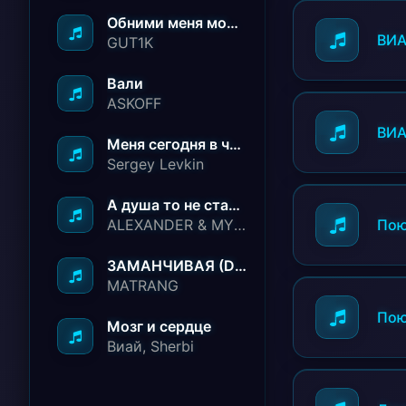
Обними меня молча ничего не говори
ВИА
GUT1K
Вали
ASKOFF
ВИА
Меня сегодня в чёрный список занесли
Sergey Levkin
А душа то не стареет
ALEXANDER & MY FAMILY
Пою
ЗАМАНЧИВАЯ (Deep House Remix)
MATRANG
Пою
Мозг и сердце
Виай, Sherbi