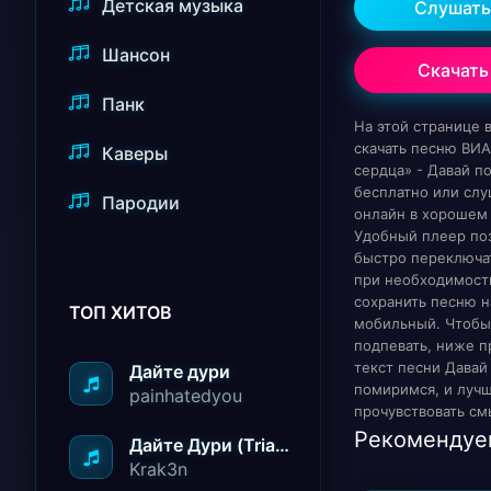
Детская музыка
Слушать
Шансон
Скачать
Панк
На этой странице
скачать песню ВИ
Каверы
сердца» - Давай 
бесплатно или слу
Пародии
онлайн в хорошем 
Удобный плеер по
быстро переключат
при необходимост
сохранить песню н
ТОП ХИТОВ
мобильный. Чтобы
подпевать, ниже п
текст песни Давай
Дайте дури
помиримся, и луч
painhatedyou
прочувствовать см
Рекомендуе
Дайте Дури (Triad Remix)
Krak3n