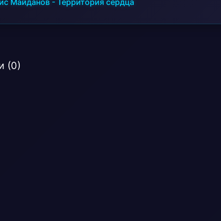
ис Майданов
-
Территория сердца
 (0)