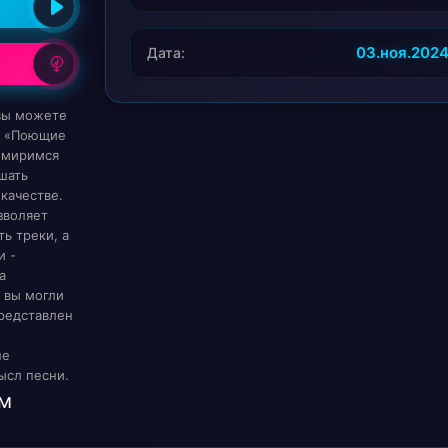
03.ноя.202
Дата:
 вы можете
А «Поющие
помиримся
шать
качестве.
зволяет
ь треки, а
и -
а
 вы могли
редставлен
ше
ысл песни.
м