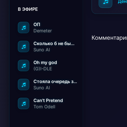
Ден
В ЭФИРЕ
ОП
Demeter
Комментарии
Сколько б не было вам лет не грустите
Suno AI
Oh my god
(G)I-DLE
Стояла очередь за радостью
Suno AI
Can't Pretend
Tom Odell