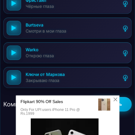
Фристайл
Чёрные глаза
Burtseva
Смотри в мои глаза
Warko
Открою глаза
Ключи от Маркова
Закрываю глаза
Комментарии (0)
Добавить