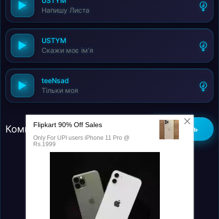
USTYM
Напишу Листа
USTYM
Скажи моє імʼя
teeNsad
Тільки моя
Комментарии (0)
Добавить