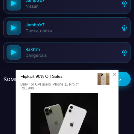
Jambo'o7
Nissan
Jambo'o7
Свети, свети
Rakhim
Dangerous
Комментарии (0)
Добавить