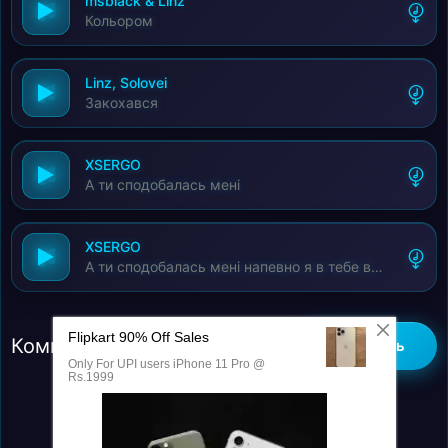
msblack & Linz
Кольором
Linz, Solovei
Закохався
XSERGO
А ти сподобалась мені
XSERGO
А ти сподобалась мені напевно я в тебе влюбився
Комментарии (0)
Добавить