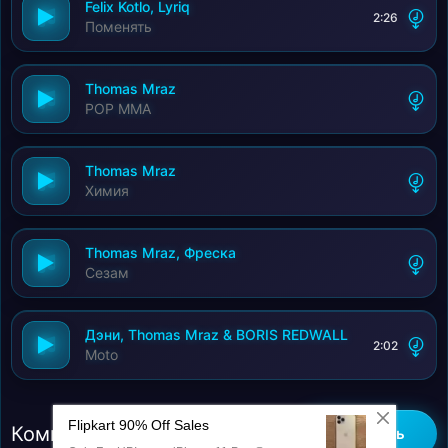
Felix Kotlo, Lyriq
2:26
Поменять
Thomas Mraz
POP MMA
Thomas Mraz
Химия
Thomas Mraz, Фреска
Сезам
Дэни, Thomas Mraz & BORIS REDWALL
2:02
Moto
Комментарии (0)
Добавить