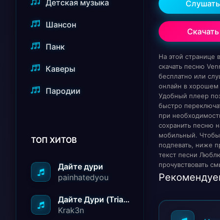
Детская музыка
Слушать
Шансон
Скачать
Панк
На этой странице
скачать песню Ven
Каверы
бесплатно или слу
онлайн в хорошем 
Пародии
Удобный плеер по
быстро переключат
при необходимост
сохранить песню н
мобильный. Чтобы
ТОП ХИТОВ
подпевать, ниже п
текст песни Люблю
прочувствовать см
Дайте дури
Рекомендуе
painhatedyou
Дайте Дури (Triad Remix)
Krak3n