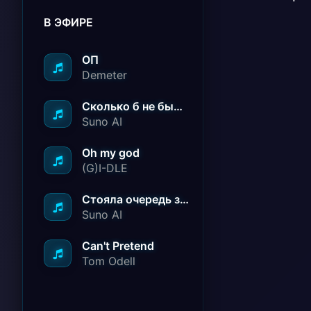
В ЭФИРЕ
ОП
Demeter
Сколько б не было вам лет не грустите
Suno AI
Oh my god
(G)I-DLE
Стояла очередь за радостью
Suno AI
Can't Pretend
Tom Odell