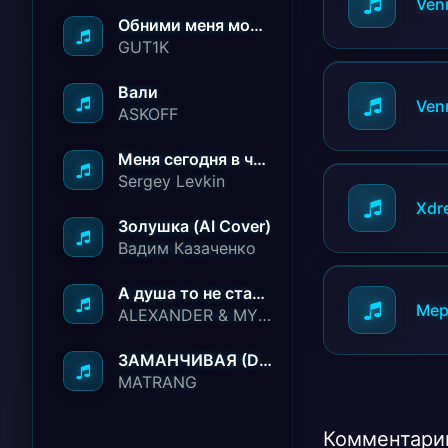
Ven
Обними меня молча ничего не говори
GUT1K
Вали
Ven
ASKOFF
Меня сегодня в чёрный список занесли
Sergey Levkin
Xdre
Золушка (AI Cover)
Вадим Казаченко
А душа то не стареет
Мер
ALEXANDER & MY FAMILY
ЗАМАНЧИВАЯ (Deep House Remix)
MATRANG
Комментарии