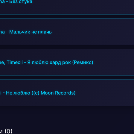
na
-
Без стука
na
-
Мальчик не плачь
e, Timecli
-
Я люблю хард рок (Ремикс)
і
-
Не люблю ((c) Moon Records)
 (0)