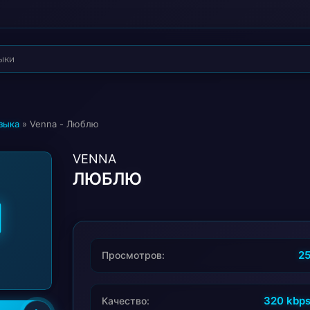
зыка
» Venna - Люблю
VENNA
ЛЮБЛЮ
2
Просмотров:
320 kbp
Качество: