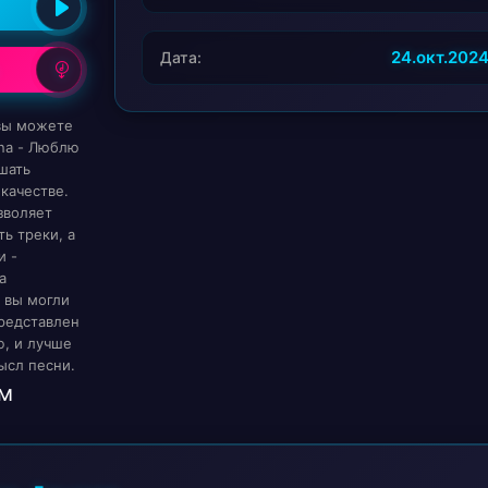
24.окт.202
Дата:
 вы можете
na - Люблю
шать
качестве.
зволяет
ь треки, а
и -
а
 вы могли
редставлен
, и лучше
ысл песни.
м