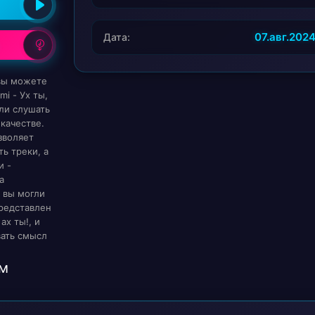
07.авг.202
Дата:
 вы можете
mi - Ух ты,
или слушать
качестве.
зволяет
ь треки, а
и -
а
 вы могли
редставлен
ах ты!, и
вать смысл
м