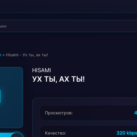
п
» Hisami - Ух ты, ах ты!
HISAMI
УХ ТЫ, АХ ТЫ!
Просмотров:
320 kbp
Качество: