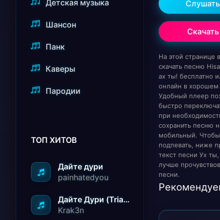
Детская музыка
Слушать
Шансон
Скачать
Панк
На этой странице
скачать песню Hisa
Каверы
ах ты! бесплатно 
онлайн в хорошем 
Пародии
Удобный плеер по
быстро переключат
при необходимост
сохранить песню н
мобильный. Чтобы
ТОП ХИТОВ
подпевать, ниже п
текст песни Ух ты, 
лучше прочувство
Дайте дури
песни.
painhatedyou
Рекомендуе
Дайте Дури (Triad Remix)
Krak3n