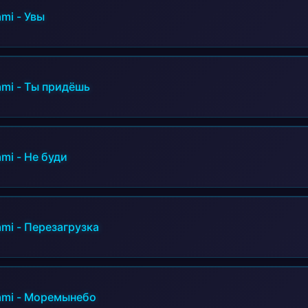
ami
-
Увы
ami
-
Ты придёшь
ami
-
Не буди
ami
-
Перезагрузка
ami
-
Моремынебо