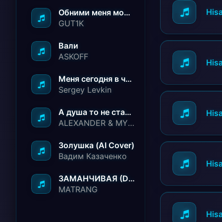
His
Обними меня молча ничего не говори
GUT1K
Вали
ASKOFF
His
Меня сегодня в чёрный список занесли
Sergey Levkin
А душа то не стареет
His
ALEXANDER & MY FAMILY
Золушка (AI Cover)
Вадим Казаченко
His
ЗАМАНЧИВАЯ (Deep House Remix)
MATRANG
His