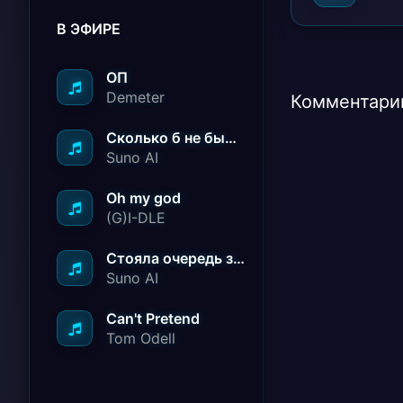
В ЭФИРЕ
ОП
Demeter
Комментарии
Сколько б не было вам лет не грустите
Suno AI
Oh my god
(G)I-DLE
Стояла очередь за радостью
Suno AI
Can't Pretend
Tom Odell