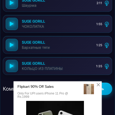
SUGE GORILL
2:11
Шаурма
SUGE GORILL
1:55
ЧОКОЛАТКА
SUGE GORILL
1:25
Бархатные тяги
SUGE GORILL
1:35
КОЛЬЦО ИЗ ПЛАТИНЫ
Комментарии (0)
Добавить