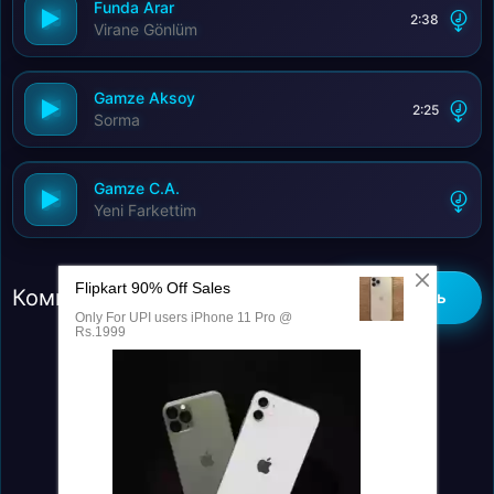
Funda Arar
2:38
Virane Gönlüm
Gamze Aksoy
2:25
Sorma
Gamze C.A.
Yeni Farkettim
Комментарии (0)
Добавить