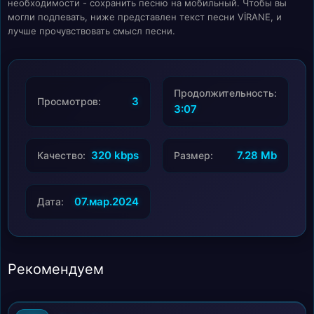
необходимости - сохранить песню на мобильный. Чтобы вы
могли подпевать, ниже представлен текст песни VİRANE, и
лучше прочувствовать смысл песни.
Продолжительность:
3
Просмотров:
3:07
320 kbps
7.28 Mb
Качество:
Размер:
07.мар.2024
Дата:
Рекомендуем