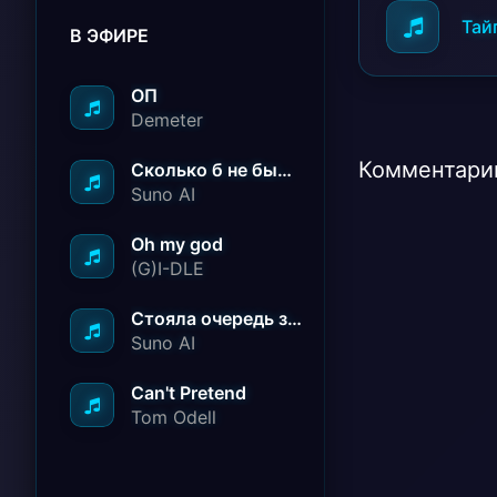
Тайп
В ЭФИРЕ
ОП
Demeter
Комментарии
Сколько б не было вам лет не грустите
Suno AI
Oh my god
(G)I-DLE
Стояла очередь за радостью
Suno AI
Can't Pretend
Tom Odell