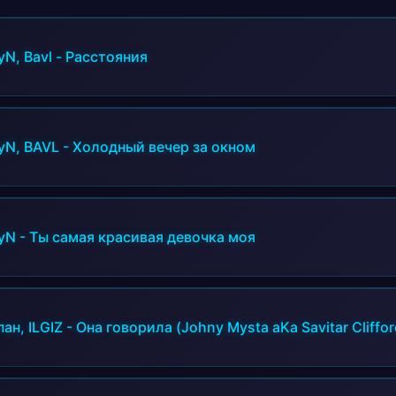
yN, Bavl
-
Расстояния
yN, BAVL
-
Холодный вечер за окном
yN
-
Ты самая красивая девочка моя
ан, ILGIZ
-
Она говорила (Johny Mysta aKa Savitar Cliffor