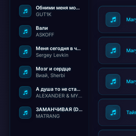
Обними меня молча ничего не говори
GUT1K
Mar
Вали
ASKOFF
Меня сегодня в чёрный список занесли
Mar
Sergey Levkin
Мозг и сердце
Виай, Sherbi
Mar
А душа то не стареет
ALEXANDER & MY FAMILY
ЗАМАНЧИВАЯ (Deep House Remix)
Тайп
MATRANG