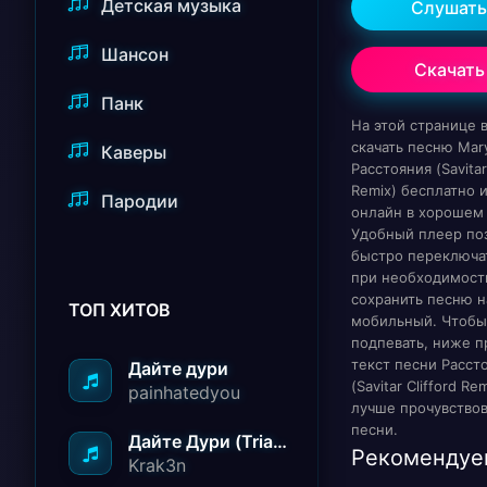
Детская музыка
Слушать
Шансон
Скачать
Панк
На этой странице
скачать песню Mary
Каверы
Расстояния (Savitar 
Remix) бесплатно 
Пародии
онлайн в хорошем 
Удобный плеер по
быстро переключат
при необходимост
сохранить песню н
ТОП ХИТОВ
мобильный. Чтобы
подпевать, ниже п
текст песни Расст
Дайте дури
(Savitar Clifford Rem
painhatedyou
лучше прочувство
песни.
Дайте Дури (Triad Remix)
Рекомендуе
Krak3n