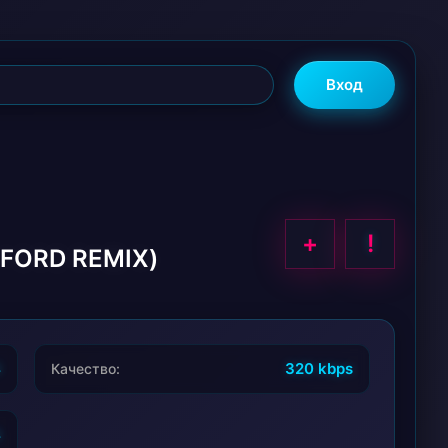
Вход
+
!
FFORD REMIX)
4
320 kbps
Качество:
4