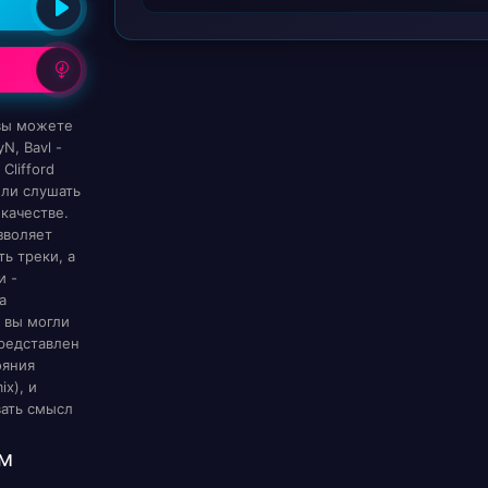
 вы можете
N, Bavl -
Clifford
или слушать
качестве.
зволяет
ь треки, а
и -
а
 вы могли
редставлен
ояния
ix), и
вать смысл
м