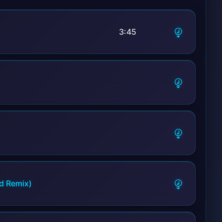
3:45
d Remix)