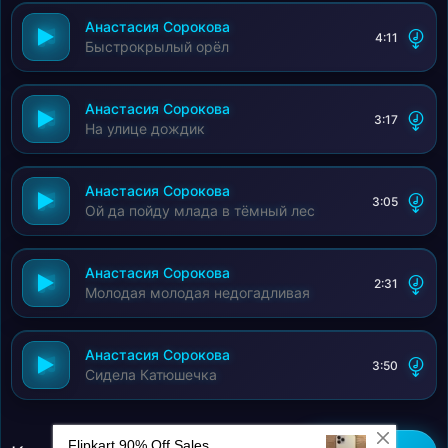
Анастасия Сорокова
4:11
Быстрокрылый орёл
Анастасия Сорокова
3:17
На улице дождик
Анастасия Сорокова
3:05
Ой да пойду млада в тёмный лес
Анастасия Сорокова
2:31
Молодая молодая недогадливая
Анастасия Сорокова
3:50
Сидела Катюшечка