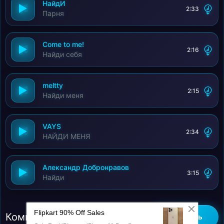
НайдИ
2:33
Парня
Come to me!
2:16
Найди себя
meltty
2:15
Найди меня
VAYS
2:34
НАЙДИ МЕНЯ
Александр Добронравов
3:15
Найди
Комментарии (0)
Добавить