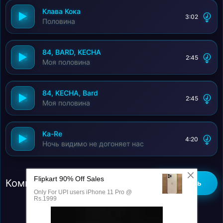
Клава Кока
3:02
Половина
84, BARD, KECHA
2:45
Моя половина
84, KECHA, Bard
2:45
Моя половина
Ka-Re
4:20
Ночь видимо не догоняет нас
Комментарии (0)
Добавить