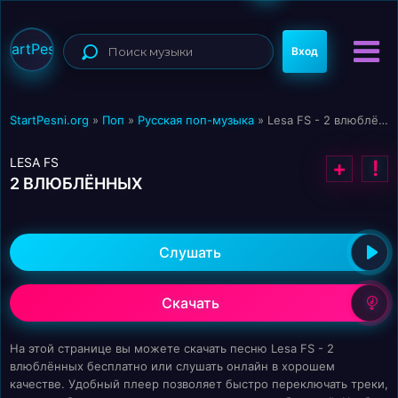
StartPesni
Вход
StartPesni.org
»
Поп
»
Русская поп-музыка
» Lesa FS - 2 влюблённых
LESA FS
+
!
2 ВЛЮБЛЁННЫХ
Слушать
Скачать
На этой странице вы можете скачать песню Lesa FS - 2
влюблённых бесплатно или слушать онлайн в хорошем
качестве. Удобный плеер позволяет быстро переключать треки,