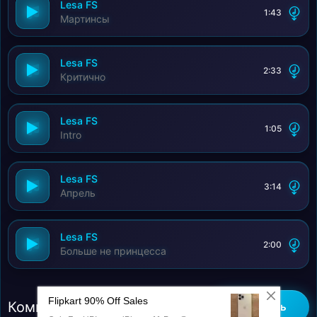
Lesa FS
1:43
Мартинсы
Lesa FS
2:33
Критично
Lesa FS
1:05
Intro
Lesa FS
3:14
Апрель
Lesa FS
2:00
Больше не принцесса
Комментарии (0)
Добавить