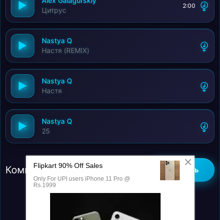
Alex Galagurskiy
2:00
Цитрус
Nastya Q
Настя (REMIX)
Nastya Q
Настя
Nastya Q
25
Комментарии (0)
Добавить