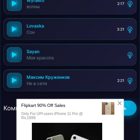
Wyraero
2:17
волны
Lovaska
3:21
Сон
Sayan
Моя красота
Максим Круженков
2:21
Не в сети
Комментарии (0)
Добавить