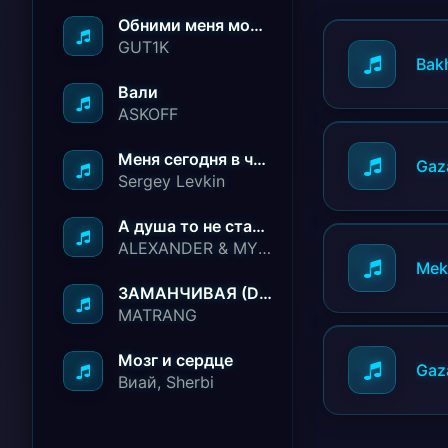
Обними меня молча ничего не говори
GUT1K
Bak
Вали
ASKOFF
Меня сегодня в чёрный список занесли
Gaz
Sergey Levkin
А душа то не стареет
ALEXANDER & MY FAMILY
Me
ЗАМАНЧИВАЯ (Deep House Remix)
MATRANG
Мозг и сердце
Gaz
Виай, Sherbi