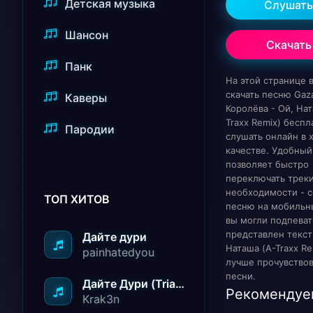
Детская музыка
Слушать
Шансон
Скачать
Панк
На этой странице
скачать песню Gaz
Каверы
Королёва - Ой, Нат
Traxx Remix) беспл
Пародии
слушать онлайн в
качестве. Удобный
позволяет быстро
переключать треки
необходимости - с
ТОП ХИТОВ
песню на мобильн
вы могли подпеват
представлен текст
Дайте дури
Наташа (A-Traxx Re
painhatedyou
лучше прочувство
песни.
Дайте Дури (Triad Remix)
Рекомендуе
Krak3n