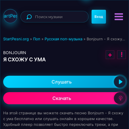
StartPesni
Вход
StartPesni.org
»
Поп
»
Русская поп-музыка
» Bonjourn - Я схожу с ума
BONJOURN
+
!
Я СХОЖУ С УМА
Слушать
Скачать
На этой странице вы можете скачать песню Bonjourn - Я схожу
с ума бесплатно или слушать онлайн в хорошем качестве.
Удобный плеер позволяет быстро переключать треки, а при