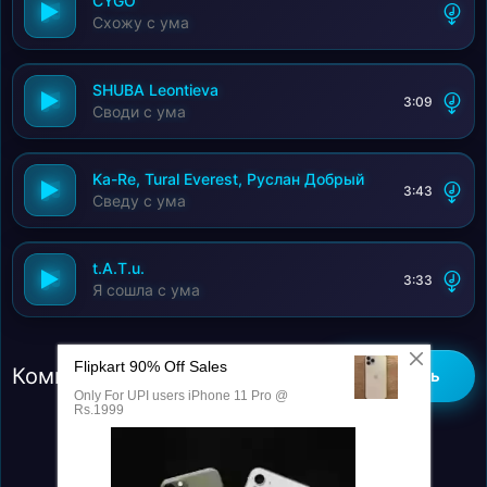
CYGO
Схожу с ума
SHUBA Leontieva
3:09
Своди с ума
Ka-Re, Tural Everest, Руслан Добрый
3:43
Сведу с ума
t.A.T.u.
3:33
Я сошла с ума
Комментарии (0)
Добавить