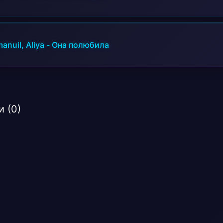
anuil, Aliya
-
Она полюбила
 (0)