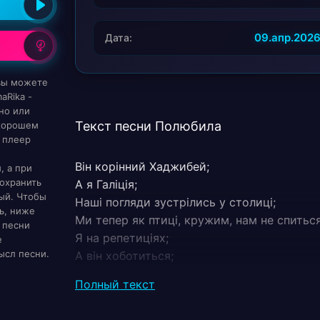
09.апр.202
Дата:
 вы можете
aRika -
но или
Текст песни Полюбила
 хорошем
 плеер
Він корінний Хаджибей;
, а при
охранить
А я Галіція;
ый. Чтобы
Наші погляди зустрілись у столиці;
ь, ниже
Ми тепер як птиці, кружим, нам не спиться
 песни
Я на репетиціях;
е
ысл песни.
А він хоботиться;
Разом до останнього – одна коаліція;
Полный текст
Закриваєм штори;
Не треба дивиться вам;