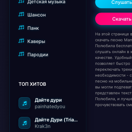
Детская музыка
Слушать
Шансон
Скачать
Панк
На этой странице
скачать песню Mam
Каверы
Полюбила бесплат
слушать онлайн в
Пародии
качестве. Удобный
позволяет быстро
переключать треки
необходимости - с
песню на мобильн
ТОП ХИТОВ
вы могли подпеват
представлен текст
Полюбила, и лучш
Дайте дури
прочувствовать см
painhatedyou
Дайте Дури (Triad Remix)
Krak3n