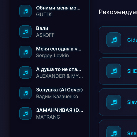
Обними меня молча ничего не говори
Рекомендуе
GUT1K
Вали
ASKOFF
Gid
Меня сегодня в чёрный список занесли
Sergey Levkin
А душа то не стареет
SHE
ALEXANDER & MY FAMILY
Золушка (AI Cover)
Вадим Казаченко
Sla
ЗАМАНЧИВАЯ (Deep House Remix)
MATRANG
Элв