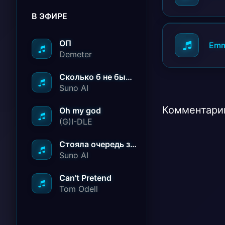
В ЭФИРЕ
ОП
Emm
Demeter
Сколько б не было вам лет не грустите
Suno AI
Комментарии
Oh my god
(G)I-DLE
Стояла очередь за радостью
Suno AI
Can't Pretend
Tom Odell