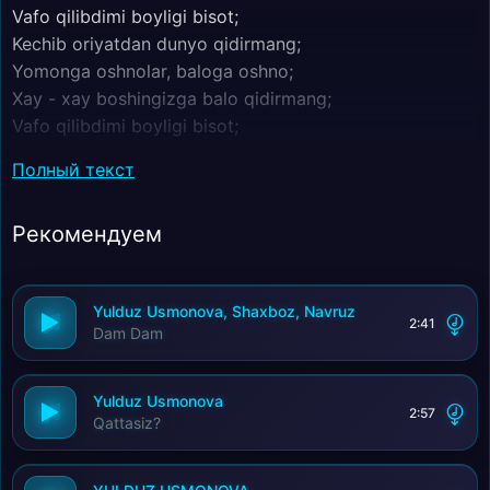
Vafo qilibdimi boyligi bisot;
Kechib oriyatdan dunyo qidirmang;
Yomonga oshnolar, baloga oshno;
Xay - xay boshingizga balo qidirmang;
Vafo qilibdimi boyligi bisot;
Kechib oriyatdan dunyo qidirmang;
Полный текст
Yomonga oshnolar, baloga oshno;
Xay - xay boshingizga balo qidirmang;
Рекомендуем
Lim - lim daryo, lim - lim dunyo;
Lim - lim so'zlar, qalbdan toshar;
Lim - lim sharob, lim - lim azob;
Yulduz Usmonova, Shaxboz, Navruz
Birdan zulmat lim - lim oftob;
2:41
Dam Dam
Lim - lim daryo, lim - lim dunyo;
Lim - lim so'zlar, qalbdan toshar.
Yulduz Usmonova
2:57
Qattasiz?