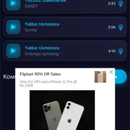
YULDUZ USMONOVA
3:42
SANEY
Yulduz Usmonova
3:59
Surma
Yulduz Usmonova
4:19
Onamga aytmang
Комментарии (0)
Добавить