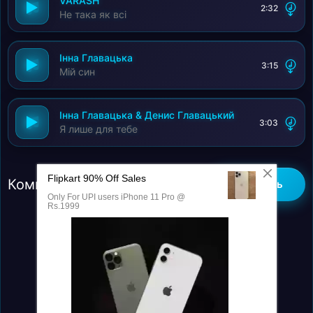
VARASH
2:32
Не така як всі
Інна Главацька
3:15
Мій син
Інна Главацька & Денис Главацький
3:03
Я лише для тебе
Комментарии (0)
Добавить