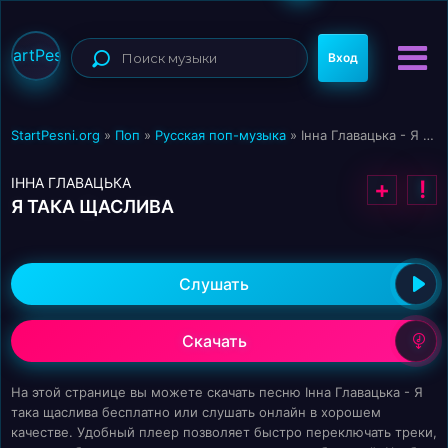
StartPesni
Вход
StartPesni.org
»
Поп
»
Русская поп-музыка
» Інна Главацька - Я така щаслива
ІННА ГЛАВАЦЬКА
+
!
Я ТАКА ЩАСЛИВА
Слушать
Скачать
На этой странице вы можете скачать песню Інна Главацька - Я
така щаслива бесплатно или слушать онлайн в хорошем
качестве. Удобный плеер позволяет быстро переключать треки,