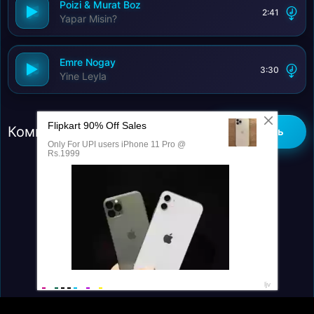
Poizi & Murat Boz
2:41
Yapar Misin?
Emre Nogay
3:30
Yine Leyla
Комментарии (0)
Добавить