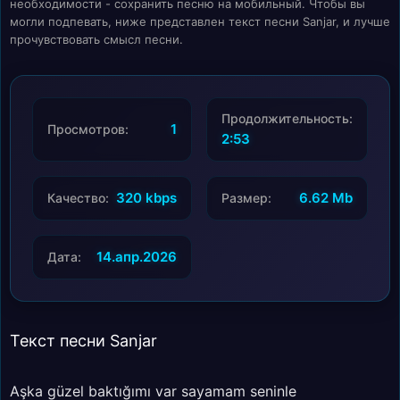
необходимости - сохранить песню на мобильный. Чтобы вы
могли подпевать, ниже представлен текст песни Sanjar, и лучше
прочувствовать смысл песни.
Продолжительность:
1
Просмотров:
2:53
320 kbps
6.62 Mb
Качество:
Размер:
14.апр.2026
Дата:
Текст песни Sanjar
Aşka güzel baktığımı var sayamam seninle