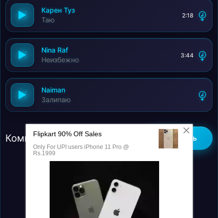
Карен Туз
2:18
Таю
Nina Raf
3:44
Неизбежно
Naiman
Залипаю
Комментарии (0)
Добавить