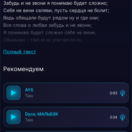
Забудь и не звони я понимаю будет сложно;
Себя не вини селяви, пусть сердце не болит;
Ведь обещали будут рядом ну и где они;
Все слова о любви забудь и не звони;
Я понимаю будет сложно себя не вини;
Обнимаю - таю-ю-ю улетаю-ю-ю;
Я не боюсь о тебе лишь пою;
Полный текст
Твой образ везде пальцы на теле моем;
Что-то горело но щас не вдвоем;
Рекомендуем
Месяц, что свел !
AYS
3:02
Таю
Dyce, МАЛЬБЭК
2:24
Таю