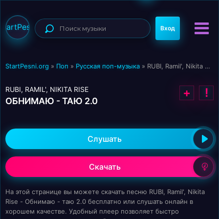
StartPesni
Вход
StartPesni.org
»
Поп
»
Русская поп-музыка
» RUBI, Ramil', Nikita Rise - Обнимаю - таю 2.0
RUBI, RAMIL', NIKITA RISE
+
!
ОБНИМАЮ - ТАЮ 2.0
Слушать
Скачать
На этой странице вы можете скачать песню RUBI, Ramil', Nikita
Rise - Обнимаю - таю 2.0 бесплатно или слушать онлайн в
хорошем качестве. Удобный плеер позволяет быстро