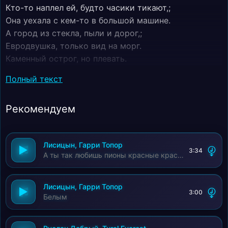
Кто-то наплел ей, будто часики тикают,;
Она уехала с кем-то в большой машине.
А город из стекла, пыли и дорог,;
Евродвушка, только вид на морг.
Каменный острог, но плевать.
Над городом гроза, я вернусь домой.
Полный текст
Бушует черное море,;
А я с тобой…;
Рекомендуем
Бушует чёрное море за рифами,;
А у неё настроение тиффани.
Блестит улыбка в лазурном сиянии,;
Лисицын, Гарри Топор
И я найду её в каждом дыхании.
3:34
А ты так любишь пионы красные красные
Гитара манит аккордами, риффами,;
А у меня настроение тиффани.
Душа поэта не терпит признания.
Лисицын, Гарри Топор
3:00
Белым
Прощайте. Au Revoir. До свидания.
До свидания.
До свидания.