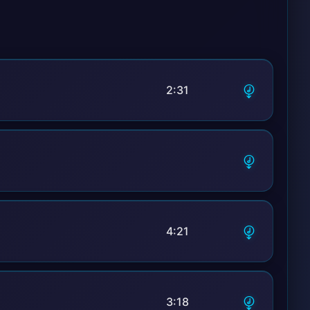
ожить до ста;
ам;
ня в новостях;
о мастям;
2:31
 что я батя;
т потратил;
4:21
3:18