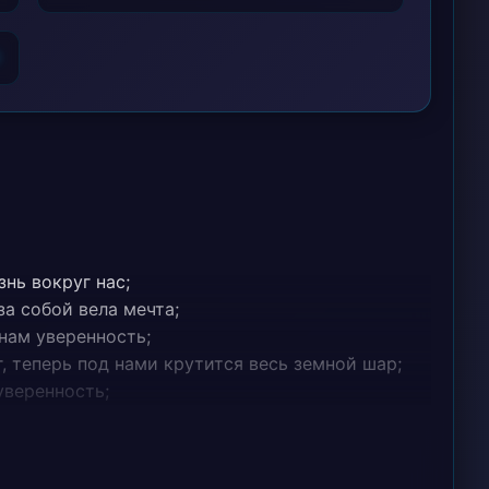
6
нь вокруг нас;
за собой вела мечта;
 нам уверенность;
 теперь под нами крутится весь земной шар;
 уверенность;
тал;