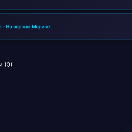
a
-
На чёрном Мерине
 (0)