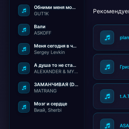
Обними меня молча ничего не говори
Рекомендуе
GUT1K
Вали
ASKOFF
plan
Меня сегодня в чёрный список занесли
Sergey Levkin
А душа то не стареет
Гри
ALEXANDER & MY FAMILY
ЗАМАНЧИВАЯ (Deep House Remix)
MATRANG
t.A.
Мозг и сердце
Виай, Sherbi
AS