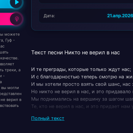
21.апр.202
Дата:
 вы можете
а, Гуф -
нас
Текст песни Никто не верил в нас
шать
качестве.
зволяет
И те преграды, которые только ждут нас;
ь треки, а
и -
И с благодарностью теперь смотрю на жиз
а
И мы хотели просто взять свой шанс, нас 
 вы могли
Но никто не верил в нас, и это придавало
редставлен
Мы поднимались на вершину за шагом шаг,
 не верил в
увствовать
Те, кто не верил в нас, и это придает нам
Я никогда, ни о чем особо и не мечтал;
Полный текст
Остался распиздяем, но все-таки кем-то с
Я мечтаю своих внуков застать;