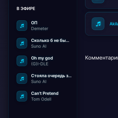
В ЭФИРЕ
ОП
Akil
Demeter
Сколько б не было вам лет не грустите
Suno AI
Комментарии
Oh my god
(G)I-DLE
Стояла очередь за радостью
Suno AI
Can't Pretend
Tom Odell