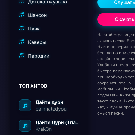
Детская музыка
Слушать
Шансон
Скачать
Панк
На этой странице
скачать песню Баст
Каверы
Никто не верил в 
бесплатно или слу
Пародии
онлайн в хорошем 
Удобный плеер по
быстро переключат
при необходимост
сохранить песню н
ТОП ХИТОВ
мобильный. Чтобы
подпевать, ниже п
текст песни Никто
Дайте дури
нас, и лучше проч
painhatedyou
смысл песни.
Дайте Дури (Triad Remix)
Krak3n