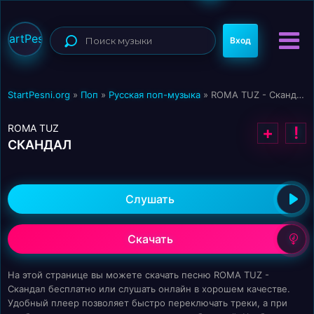
StartPesni
Вход
StartPesni.org
»
Поп
»
Русская поп-музыка
» ROMA TUZ - Скандал
ROMA TUZ
+
!
СКАНДАЛ
Слушать
Скачать
На этой странице вы можете скачать песню ROMA TUZ -
Скандал бесплатно или слушать онлайн в хорошем качестве.
Удобный плеер позволяет быстро переключать треки, а при