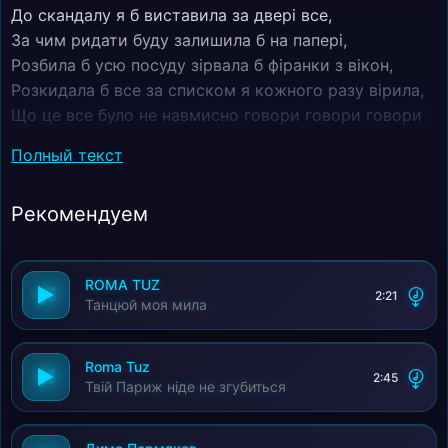
До скандалу я б виставила за двері все,
За чим ридати буду залишила б на папері,
Розбила б усю посуду зірвала б фіранки з вікон,
Розкидала б все за списком я кожного разу вірила,
Що це все було не навмисно говори говори говори
собі,
Полный текст
Я повз вуха пропущу ти мене ти мене ти мене обпік,
І коли очі заплющуєш повтори повтори повтори
Рекомендуем
собі,
Як ніби сильно кохаєш тільки бачиш всередині,
Ту любов добиваєш на тому слові слові слові,
ROMA TUZ
Говорити перестала на фотоальбомі,
2:21
Танцюй моя мила
Палітурка догорала я немов би в комі,
Чула й не відповідала всі твої фрази хворі,
Довели нас до скандалу на тому слові,
Roma Tuz
2:45
Твій Париж ніде не згубиться
Говорити перестала на фотоальбомі,
Палітурка догорала я немов би в комі,
Чула й не відповідала всі твої фрази хворі,