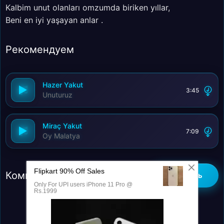
Kalbim unut olanları omzumda biriken yıllar,
Beni en iyi yaşayan anlar .
Рекомендуем
Hazer Yakut
3:45
Unuturuz
Miraç Yakut
7:09
Oy Malatya
Комментарии (0)
Добавить