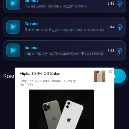
Бьянка
3:19
По нашему району ходят слухи
Бьянка
3:14
Этим летом будет круче чем тем летом
Бьянка
1:58
Таро (при участии Дмитрия Журавлева)
Комментарии (0)
Добавить