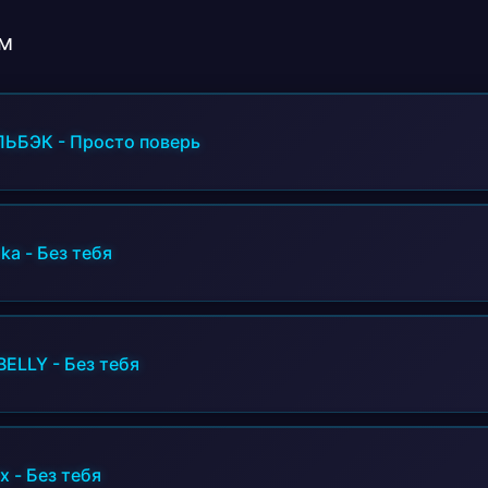
Без тебя я
Ночь меня манила
м
Вдох никотина
Ты вела меня вела
Кареглазая бомбовая
ЛЬБЭК
-
Просто поверь
Чувства на меня навеяла
И в дыму со мной растаяла
Поджигай скури меня дотла
Раздевай меня за окном ночь
ika
-
Без тебя
Мы на заднем сходим с ума
Выдыхай меня любовь глаза
Ты же говоришь что я фаворит
И Кусай губы мои до зари
BELLY
-
Без тебя
И Тумана стекла и фонари
Пальцами по телу твои линии
Ты же говоришь что я фаворит
И Кусай губы мои до зари
И Тумана стекла и фонари
x
-
Без тебя