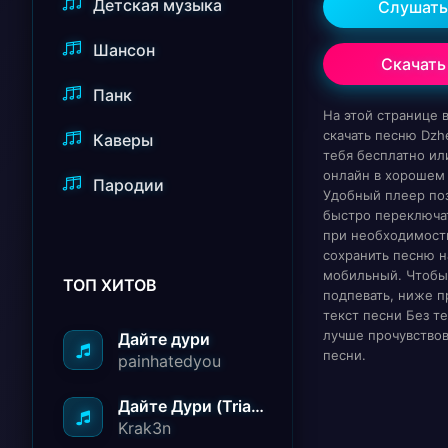
Детская музыка
Слушать
Шансон
Скачать
Панк
На этой странице
скачать песню Dzhe
Каверы
тебя бесплатно ил
онлайн в хорошем 
Пародии
Удобный плеер по
быстро переключат
при необходимост
сохранить песню н
мобильный. Чтобы
ТОП ХИТОВ
подпевать, ниже п
текст песни Без те
лучше прочувство
Дайте дури
песни.
painhatedyou
Дайте Дури (Triad Remix)
Krak3n