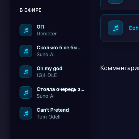
В ЭФИРЕ
ОП
Dzh
Demeter
Сколько б не было вам лет не грустите
Suno AI
Комментарии
Oh my god
(G)I-DLE
Стояла очередь за радостью
Suno AI
Can't Pretend
Tom Odell