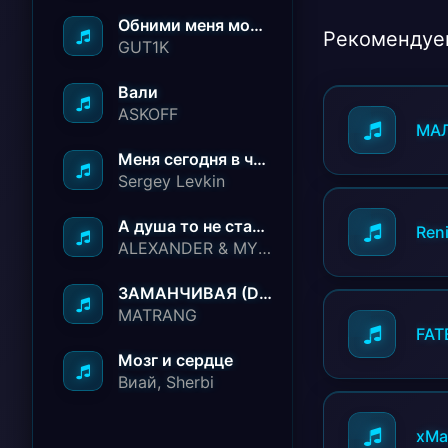
Обними меня молча ничего не говори
Рекомендуе
GUT1K
Вали
ASKOFF
МА
Меня сегодня в чёрный список занесли
Sergey Levkin
А душа то не стареет
Ren
ALEXANDER & MY FAMILY
ЗАМАНЧИВАЯ (Deep House Remix)
MATRANG
FAT
Мозг и сердце
Виай, Sherbi
xMa