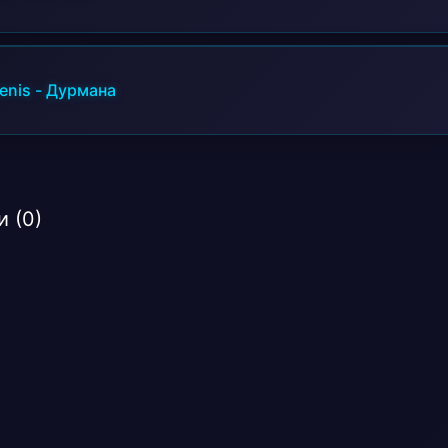
Пальцами по телу твои линии
Без тебя я
Ночи так мало
Мне тебя мало
enis
-
Дурмана
Без тебя я
Ночь меня манила
Вдох никотина
Без тебя я
Ночи так мало
 (0)
Мне тебя мало
Без тебя я
Ночь меня манила
Вдох никотина