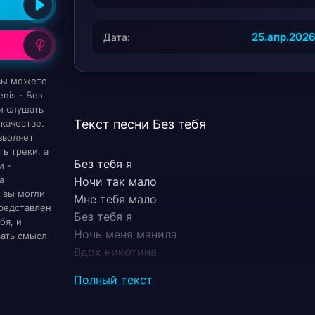
25.апр.202
Дата:
 вы можете
nis - Без
и слушать
Текст песни Без тебя
качестве.
зволяет
ь треки, а
Без тебя я
и -
а
Ночи так мало
 вы могли
Мне тебя мало
редставлен
Без тебя я
бя, и
Ночь меня манила
вать смысл
Вдох никотина
Без тебя я
Полный текст
Ночи так мало
Мне тебя мало