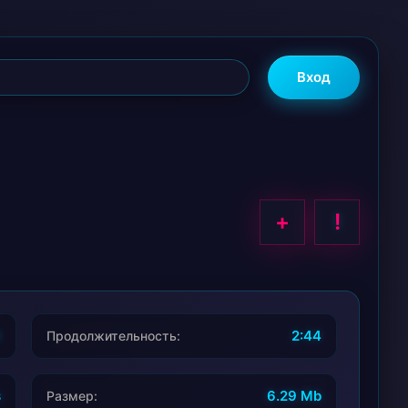
Вход
+
!
8
2:44
Продолжительность:
s
6.29 Mb
Размер: