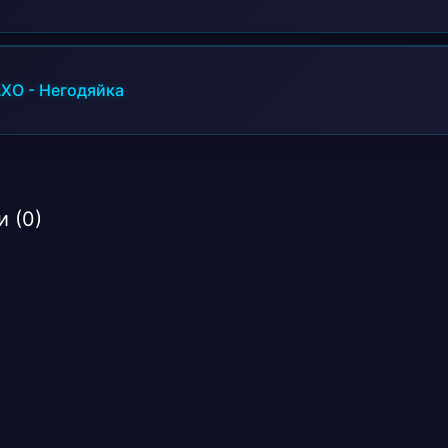
AXO
-
Негодяйка
 (0)