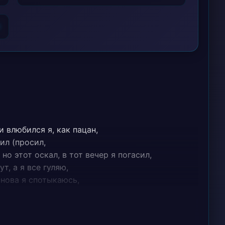
6
и влюбился я, как пацан,
ил (просил,
но этот оскал, в тот вечер я погасил,
т, а я все гуляю,
снова я спотыкаюсь,
ищи,
ой,
одной я, но злой я,