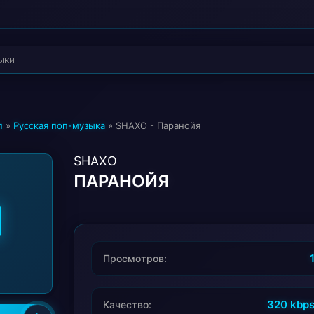
п
»
Русская поп-музыка
» SHAXO - Паранойя
SHAXO
ПАРАНОЙЯ
Просмотров:
320 kbp
Качество: