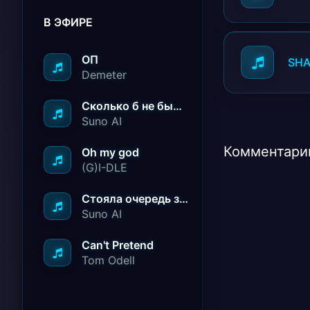
В ЭФИРЕ
ОП
SH
Demeter
Сколько б не было вам лет не грустите
Suno AI
Комментарии
Oh my god
(G)I-DLE
Стояла очередь за радостью
Suno AI
Can't Pretend
Tom Odell