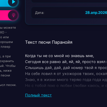
28.апр.202
Дата:
 вы можете
XO -
но или
Текст песни Паранойя
 хорошем
 плеер
Когда ты не со мной но знаешь мне,
, а при
охранить
Сегодня все равно ай, яй, яй, просто взял 
ый. Чтобы
Слышишь дай, дай, дай номер твой я прос
ь, ниже
На себе ловил я от ухожоров твоих, оскал 
 песни
Знаю, я в жизни много теряю года года иду
ысл песни.
Но с тобой пою о любви (любви каюсь, и 
Прости меня ты родная но в эту ночь не 
Полный текст
Ты паранойя, с тобой я как будто бы друг
Мне нет покоя, ты крепче, чем вино тебе р