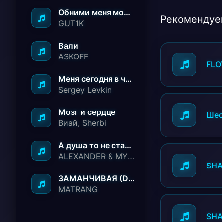
Обними меня молча ничего не говори
Рекомендуе
GUT1K
Вали
ASKOFF
FLO
Меня сегодня в чёрный список занесли
Sergey Levkin
Мозг и сердце
Шес
Виай, Sherbi
А душа то не стареет
ALEXANDER & MY FAMILY
SH
ЗАМАНЧИВАЯ (Deep House Remix)
MATRANG
SH