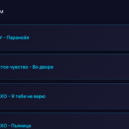
Когда ты не со мной но знаешь мне,
Сегодня все равно на дуэль, ради твоего 
м
Моя мадемуазель, походу это любовь .
Y
-
Паранойя
тое чувство
-
Во дворе
AXO
-
Я тебе не верю
AXO
-
Пьяница