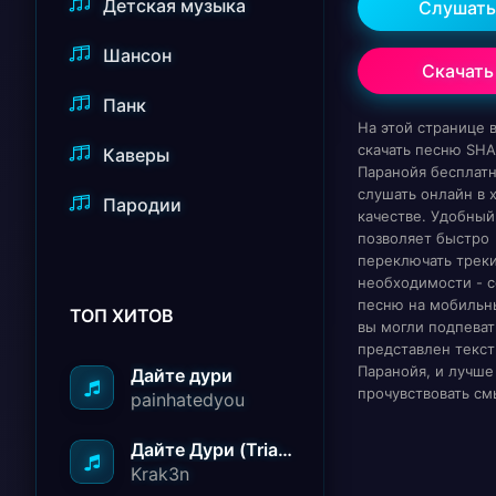
Детская музыка
Слушать
Шансон
Скачать
Панк
На этой странице
скачать песню SHA
Каверы
Паранойя бесплат
слушать онлайн в
Пародии
качестве. Удобный
позволяет быстро
переключать треки
необходимости - с
песню на мобильн
ТОП ХИТОВ
вы могли подпеват
представлен текст
Паранойя, и лучше
Дайте дури
прочувствовать см
painhatedyou
Дайте Дури (Triad Remix)
Krak3n