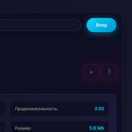
Вход
+
!
1
2:32
Продолжительность:
s
5.8 Mb
Размер: