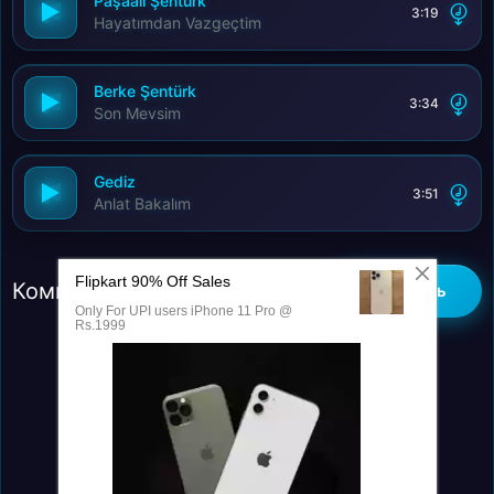
Paşaali Şentürk
3:19
Hayatımdan Vazgeçtim
Berke Şentürk
3:34
Son Mevsim
Gediz
3:51
Anlat Bakalım
Комментарии (0)
Добавить