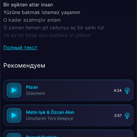
Bir eşikten atlar insan
Yüzüne bakmak istemez yaşamın
O kadar azalmıştır anlam
O zaman hemen git radyoyu aç bir şarkı tut
Ya da bir kitap oku mutlaka iyi geliyor
Ya da balkona çık bağır bağırabildiğin kadar
Полный текст
Zehir dışarı akmadan yürek yıkanmıyor
Ama fazla da üzülme hayat bitiyor bir gün
Рекомендуем
Ayrılıktan kaçılmıyor
Hem çok zor hem de çok kısa bir macera ömür
Piizan
4:24
Gidemem
Metin Işık & Özcan Akın
3:57
Umutlarım Ters Kelepçe