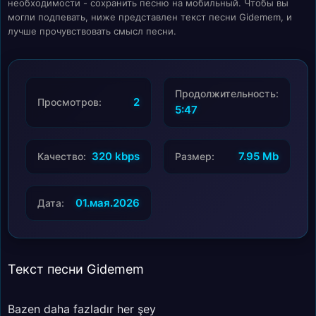
необходимости - сохранить песню на мобильный. Чтобы вы
могли подпевать, ниже представлен текст песни Gidemem, и
лучше прочувствовать смысл песни.
Продолжительность:
2
Просмотров:
5:47
320 kbps
7.95 Mb
Качество:
Размер:
01.мая.2026
Дата:
Текст песни Gidemem
Bazen daha fazladır her şey