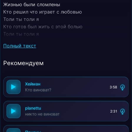
Жизнью были сломлены
Кто решил что играет с любовью
Толи ты толи я
Кто готов был жить с этой болью
Толи ты толи я
Или тот кто знал что не стоит
Полный текст
И не ты и не я
Рекомендуем
Хейман
3:58
Кто виноват?
planettu
2:31
никто не виноват