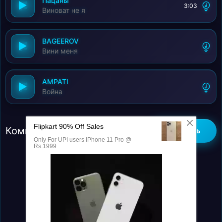
Пацаны
3:03
Виноват не я
BAGEEROV
Вини меня
AMPATI
Война
Комментарии (0)
Добавить