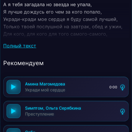
А я тебя загадала но звезда не упала,
Я лучше дождусь его чем за кого попало,
Укради-кради мое сердце я буду самой лучшей,
Только твоей послушной на завтрак, обед и ужин,
Для кого, для кого для того самого-самого,
Для кого, для кого для того самого-самого!
Полный текст
Рекомендуем
Амина Магомедова
0:00
Укради моё сердце
Sимптом, Ольга Серябкина
Преступление