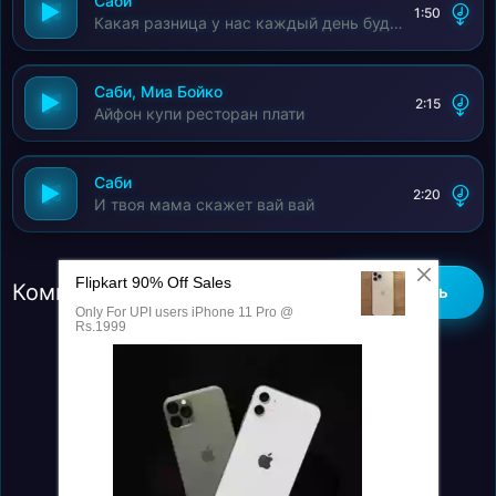
Саби
1:50
Какая разница у нас каждый день будто пятница
Саби, Миа Бойко
2:15
Айфон купи ресторан плати
Саби
2:20
И твоя мама скажет вай вай
Комментарии (0)
Добавить