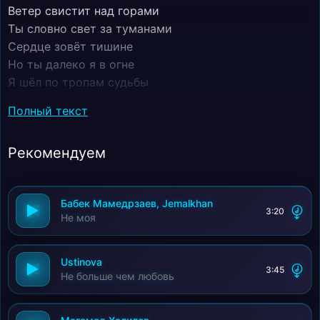
Ветер свистит над горами
Ты словно свет за туманами
Сердце зовёт тишине
Но ты далеко я в огне
Я шёл по тропам судьбы
В каждой более ты
Полный текст
Имя твоё как молитва
Слышу его в горах Слитыва
Рекомендуем
Ты моя нежность ты моя боль
Гордая девочка вечная роль
Бабек Мамедрзаев, Jemalkhan
3:20
Не моя
Ustinova
3:45
Не больше чем любовь