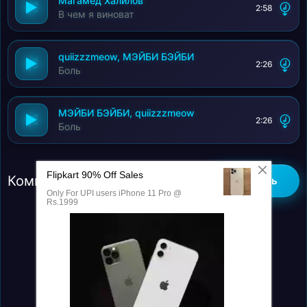
Магамед Халилов
2:58
В чем я виноват
quiizzzmeow, МЭЙБИ БЭЙБИ
2:26
Боль
МЭЙБИ БЭЙБИ, quiizzzmeow
2:26
Боль
Комментарии (0)
Добавить