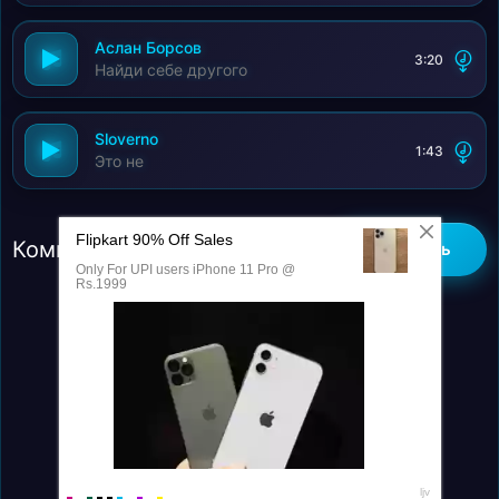
Аслан Борсов
3:20
Найди себе другого
Sloverno
1:43
Это не
Комментарии (0)
Добавить