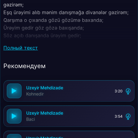
gəzirəm;
Eşq ürəyimi alıb mənim danışmağa divanələr gəzirəm;
Qarşıma o çıxanda gözü gözümə baxanda;
Ürəyim gedir göz gözə baxışanda;
Söz açıb danışanda ürəyim gedir;
Özümdə bilmirəm nədir onun üçün ürəyim gedir;
Полный текст
Baxışlar məni əridir onun üçün ürəyim gedir;
Mən onu gördüyüm zaman danışa bilmirəm itrirəm
Рекомендуем
özümü;
Özümdə olmuram o an mən ondan çəkə bilmirəm
gözümü!
Uzeyir Mehdizade
3:20
Kohnedir
Uzeyir Mehdizade
3:54
Baci