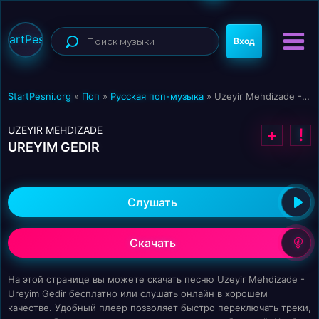
StartPesni
Вход
StartPesni.org
»
Поп
»
Русская поп-музыка
» Uzeyir Mehdizade - Ureyim Gedir
UZEYIR MEHDIZADE
+
!
UREYIM GEDIR
Слушать
Скачать
На этой странице вы можете скачать песню Uzeyir Mehdizade -
Ureyim Gedir бесплатно или слушать онлайн в хорошем
качестве. Удобный плеер позволяет быстро переключать треки,