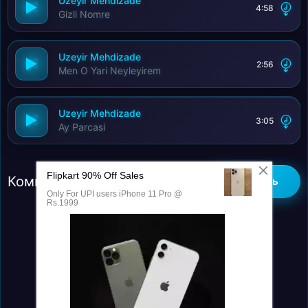
Uzeyir Mehdizade
4:58
Gizli Nomre
Uzeyir Mehdizade
2:56
Men O Yari Neyleyirem
Uzeyir Mehdizade
3:05
Ay Parcasi
Комментарии (0)
Добавить