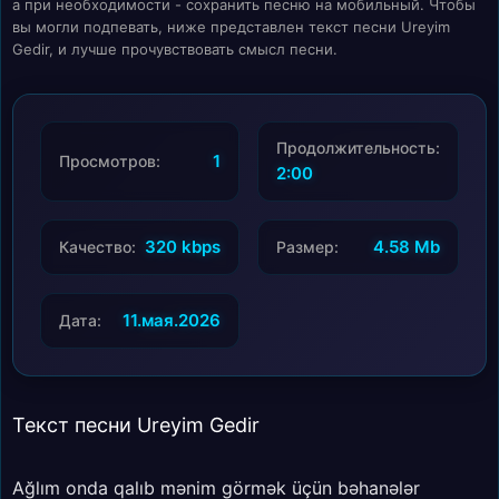
а при необходимости - сохранить песню на мобильный. Чтобы
вы могли подпевать, ниже представлен текст песни Ureyim
Gedir, и лучше прочувствовать смысл песни.
Продолжительность:
1
Просмотров:
2:00
320 kbps
4.58 Mb
Качество:
Размер:
11.мая.2026
Дата:
Текст песни Ureyim Gedir
Ağlım onda qalıb mənim görmək üçün bəhanələr