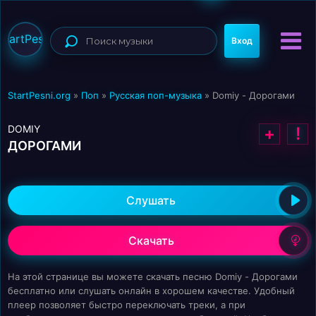
StartPesni
Вход
StartPesni.org
»
Поп
»
Русская поп-музыка
» Domiy - Дорогами
DOMIY
+
!
ДОРОГАМИ
Слушать
Скачать
На этой странице вы можете скачать песню Domiy - Дорогами
бесплатно или слушать онлайн в хорошем качестве. Удобный
плеер позволяет быстро переключать треки, а при