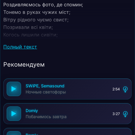
Роздивляємось фото, де спомин;
Тонемо в руках чужих міст;
Вітру рідного чуємо свист;
Позривали всі квіти;
Когось лишили сивіти;
Закрутились по світу;
Полный текст
Усього не облетіли;
Очі хочуть напитись;
Рекомендуем
Напитися висоти;
Серце знає, де вмитись;
Коли тяжко іти;
SWiPE, Semasound
Рівними, не рівними;
2:54
Ночные светофоры
Рідними дорогами;
Рідними порогами;
До мами, тата ми;
Domiy
3:27
Побачимось завтра
Рівними, не рівними;
Рідними дорогами;
Рівними, не рівними;