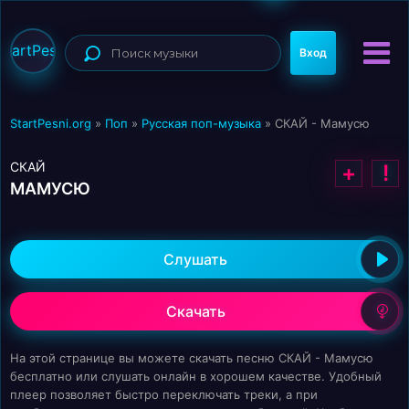
StartPesni
Вход
StartPesni.org
»
Поп
»
Русская поп-музыка
» СКАЙ - Мамусю
СКАЙ
+
!
МАМУСЮ
Слушать
Скачать
На этой странице вы можете скачать песню СКАЙ - Мамусю
бесплатно или слушать онлайн в хорошем качестве. Удобный
плеер позволяет быстро переключать треки, а при