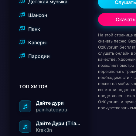
Детская музыка
Слушать
Шансон
Скачать
Панк
На этой странице
скачать песню Gaza
Каверы
Özlüyorum бесплат
слушать онлайн в
Пародии
качестве. Удобный
позволяет быстро
переключать треки
необходимости - с
песню на мобильн
ТОП ХИТОВ
вы могли подпеват
представлен текст
Özlüyorum, и лучш
Дайте дури
прочувствовать см
painhatedyou
Дайте Дури (Triad Remix)
Krak3n