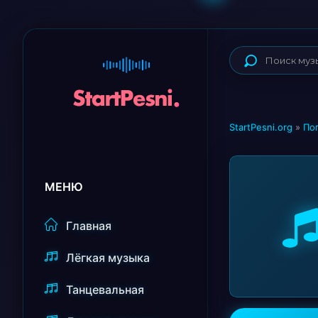
StartPesni.org
»
По
МЕНЮ
Главная
Лёгкая музыка
Танцевальная