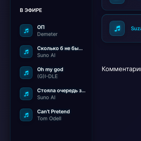
В ЭФИРЕ
ОП
Suza
Demeter
Сколько б не было вам лет не грустите
Suno AI
Комментарии
Oh my god
(G)I-DLE
Стояла очередь за радостью
Suno AI
Can't Pretend
Tom Odell