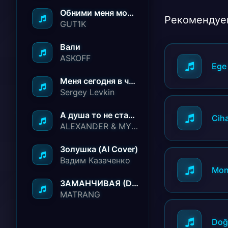
Обними меня молча ничего не говори
Рекомендуе
GUT1K
Вали
ASKOFF
Ege 
Меня сегодня в чёрный список занесли
Sergey Levkin
А душа то не стареет
Cih
ALEXANDER & MY FAMILY
Золушка (AI Cover)
Вадим Казаченко
Mon
ЗАМАНЧИВАЯ (Deep House Remix)
MATRANG
Doğ