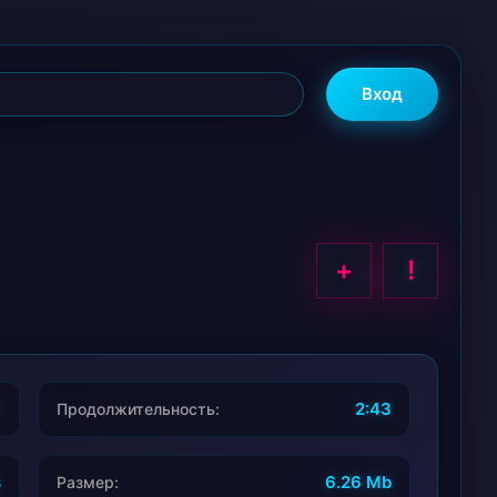
Вход
+
!
1
2:43
Продолжительность:
s
6.26 Mb
Размер: