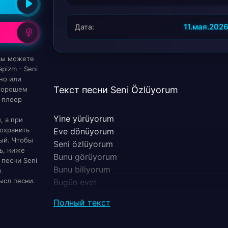
11.мая.202
Дата:
 вы можете
pizm - Seni
но или
Текст песни Seni Özlüyorum
 хорошем
 плеер
Yine yürüyorum
, а при
охранить
Eve dönüyorum
ый. Чтобы
Seni özlüyorum
ь, ниже
Bunu görüyorum
 песни Seni
Bunu biliyorum
е
ысл песни.
Bugün evet
Seni özlüyorum
Полный текст
Yine yürüyorum
Yine yürüyorum