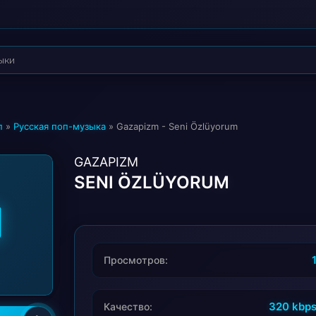
п
»
Русская поп-музыка
» Gazapizm - Seni Özlüyorum
GAZAPIZM
SENI ÖZLÜYORUM
Просмотров:
320 kbp
Качество: