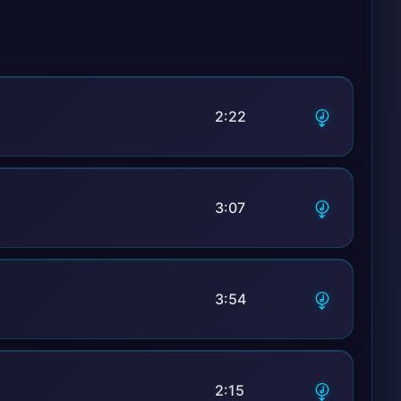
 güneşe bulut
2:22
3:07
3:54
2:15