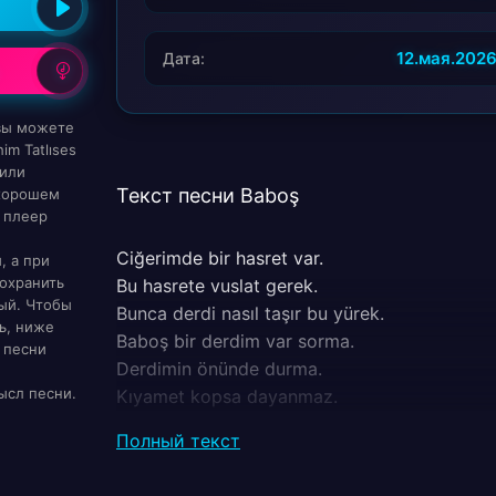
12.мая.202
Дата:
 вы можете
im Tatlıses
 или
Текст песни Baboş
 хорошем
 плеер
Ciğerimde bir hasret var.
, а при
охранить
Bu hasrete vuslat gerek.
ый. Чтобы
Bunca derdi nasıl taşır bu yürek.
ь, ниже
Baboş bir derdim var sorma.
 песни
Derdimin önünde durma.
ысл песни.
Kıyamet kopsa dayanmaz.
Harputlunun sevdasına.
Полный текст
Bu dünyadan el çekmişim.
Ondan gayri yok demişim.