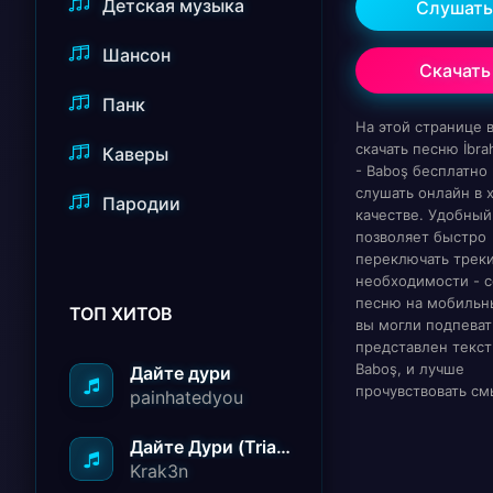
Детская музыка
Слушать
Шансон
Скачать
Панк
На этой странице
скачать песню İbrah
Каверы
- Baboş бесплатно
слушать онлайн в
Пародии
качестве. Удобный
позволяет быстро
переключать треки
необходимости - с
песню на мобильн
ТОП ХИТОВ
вы могли подпеват
представлен текст
Baboş, и лучше
Дайте дури
прочувствовать см
painhatedyou
Дайте Дури (Triad Remix)
Krak3n