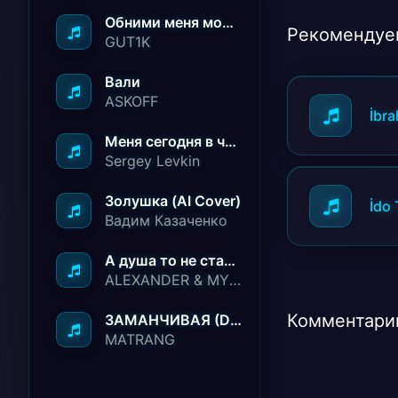
Обними меня молча ничего не говори
Рекомендуе
GUT1K
Вали
ASKOFF
İbr
Меня сегодня в чёрный список занесли
Sergey Levkin
Золушка (AI Cover)
İdo 
Вадим Казаченко
А душа то не стареет
ALEXANDER & MY FAMILY
Комментарии
ЗАМАНЧИВАЯ (Deep House Remix)
MATRANG