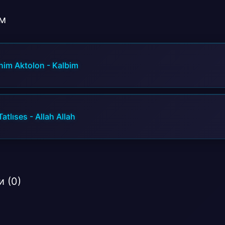
Ben bu gece çok içmişim!
м
ahim Aktolon
-
Kalbim
Tatlıses
-
Allah Allah
 (0)