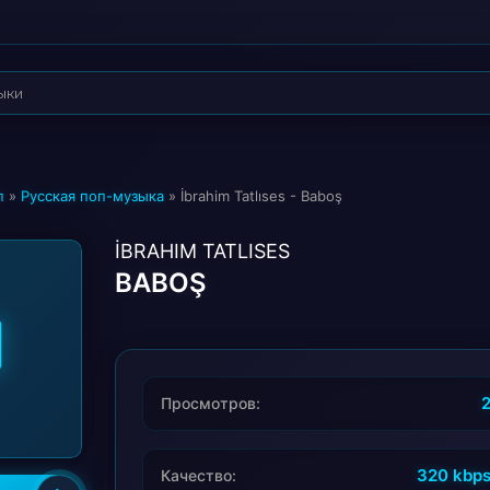
п
»
Русская поп-музыка
» İbrahim Tatlıses - Baboş
İBRAHIM TATLISES
BABOŞ
Просмотров:
320 kbp
Качество: