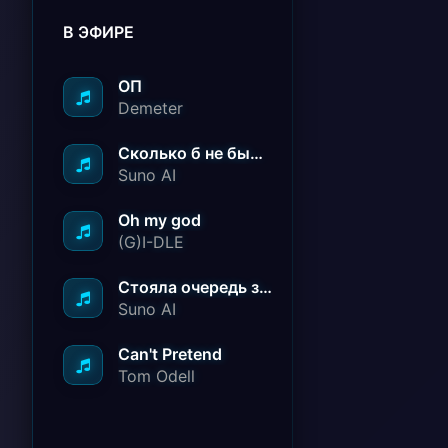
В ЭФИРЕ
ОП
Demeter
Сколько б не было вам лет не грустите
Suno AI
Oh my god
(G)I-DLE
Стояла очередь за радостью
Suno AI
Can't Pretend
Tom Odell