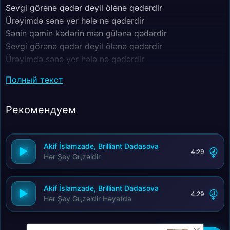
Sevgi görənə qədər deyil ölənə qədərdir
Ürəyimdə sənə yer hələ nə qədərdir
Sənin qəmin kədərin mən gülənə qədərdir
Sevgi görənə qədər deyil ölənə qədərdir
Ürəyimdə sənə yer hələ nə qədərdir
Sənin qəmin kədərin mən gülənə qədərdir
Полный текст
Sənin ey qəmin mən gülənə qədərdir
Hələ nə qədərdir
Рекомендуем
Sənin qəmin kədərin mən gülənə qədərdir
Sevgi görənə qədər deyil ölənə qədərdir
Ürəyimdə sənə yer hələ nə qədərdir
Akif İslamzade, Brilliant Dadasova
4:29
Hər Şey Gцzəldir
Akif İslamzade, Brilliant Dadasova
4:29
Hər Şey Gцzəldir Həyatda