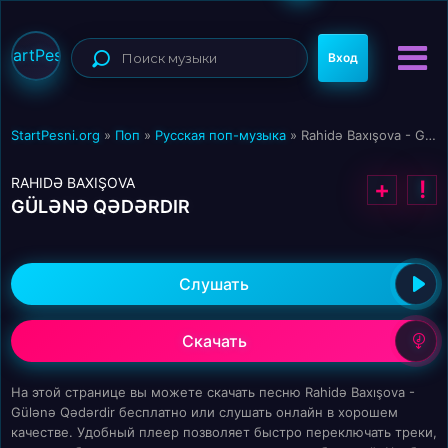
StartPesni
Вход
StartPesni.org
»
Поп
»
Русская поп-музыка
» Rahidə Baxışova - Gülənə Qədərdir
RAHIDƏ BAXIŞOVA
+
!
GÜLƏNƏ QƏDƏRDIR
Слушать
Скачать
На этой странице вы можете скачать песню Rahidə Baxışova -
Gülənə Qədərdir бесплатно или слушать онлайн в хорошем
качестве. Удобный плеер позволяет быстро переключать треки,