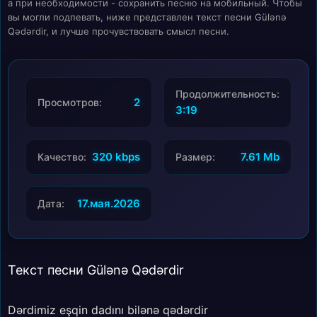
а при необходимости - сохранить песню на мобильный. Чтобы
вы могли подпевать, ниже представлен текст песни Gülənə
Qədərdir, и лучше прочувствовать смысл песни.
Продолжительность:
2
Просмотров:
3:19
320 kbps
7.61 Mb
Качество:
Размер:
17.мая.2026
Дата:
Текст песни Gülənə Qədərdir
Dərdimiz eşqin dadını bilənə qədərdir