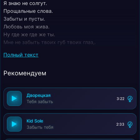
Я знаю не солгут.
Прощальные слова.
Забыты и пусты.
Любовь моя жива.
Ну где же где же ты.
Мне не забыть твоих губ твоих глаз,.
Так холодны одинокие ночи.
Полный текст
Пускай судьба познакомила нас.
И вот отнять у меня тебя меня хочет.
Рекомендуем
Мне не забыть твоих губ твоих глаз!
Дворецкая
3:22
Тебя забыть
Kid Sole
2:33
Забыть тебя