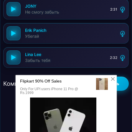
JONY
2:31
Не смогу забыть
Erik Panich
Убегай
Lina Lee
2:32
Забыть тебя
Комментарии (0)
Добавить