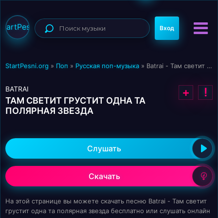
StartPesni
Вход
StartPesni.org
»
Поп
»
Русская поп-музыка
» Batrai - Там светит грустит одна та полярная звезда
BATRAI
+
!
ТАМ СВЕТИТ ГРУСТИТ ОДНА ТА
ПОЛЯРНАЯ ЗВЕЗДА
Слушать
Скачать
На этой странице вы можете скачать песню Batrai - Там светит
грустит одна та полярная звезда бесплатно или слушать онлайн