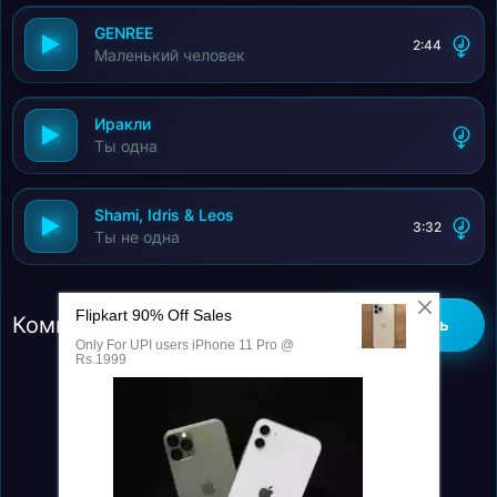
GENREE
2:44
Маленький человек
Иракли
Ты одна
Shami, Idris & Leos
3:32
Ты не одна
Комментарии (0)
Добавить