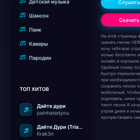
Детская музыка
Слушать
Шансон
Скачать
Панк
На этой странице
скачать песню VER
Каверы
хочу тебя всю утр
ночью бесплатно и
Пародии
онлайн в хорошем 
Удобный плеер по
быстро переключат
при необходимост
сохранить песню н
ТОП ХИТОВ
мобильный. Чтобы
подпевать, ниже п
текст песни Я хоч
Дайте дури
утром днем и ночь
painhatedyou
прочувствовать см
Дайте Дури (Triad Remix)
Krak3n