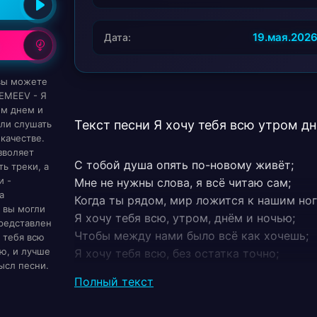
19.мая.202
Дата:
 вы можете
EMEEV - Я
ом днем и
Текст песни Я хочу тебя всю утром д
ли слушать
качестве.
зволяет
С тобой душа опять по-новому живёт;
ь треки, а
и -
Мне не нужны слова, я всё читаю сам;
а
Когда ты рядом, мир ложится к нашим ног
 вы могли
Я хочу тебя всю, утром, днём и ночью;
редставлен
Чтобы между нами было всё как хочешь;
у тебя всю
ю, и лучше
Я хочу тебя всю, без остатка точно;
ысл песни.
Ты моя любовь, и это между прочим;
Полный текст
Я хочу тебя всю, до последней строчки;
До мурашек по коже, до самой точки;