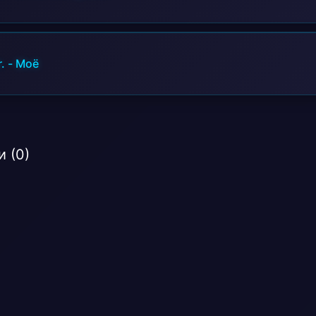
.
-
Моё
 (0)