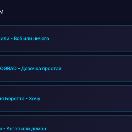
Я хочу тебя всю, без лишних вопросов;
Ты мой самый родной и опасный космос.
м
или
-
Всё или ничего
NOGRAD
-
Девочка простая
я Беретта
-
Хочу
и
-
Ангел или демон