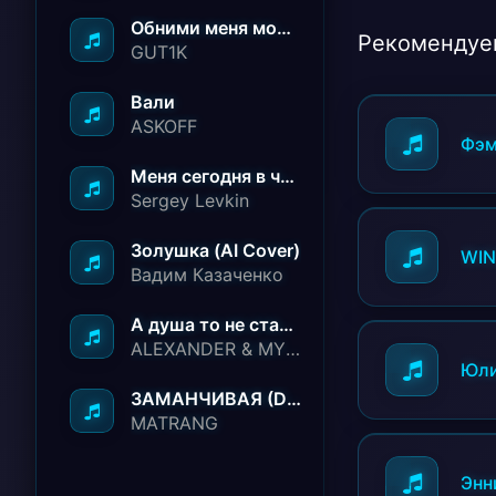
Обними меня молча ничего не говори
Рекомендуе
GUT1K
Вали
ASKOFF
Фэм
Меня сегодня в чёрный список занесли
Sergey Levkin
Золушка (AI Cover)
WI
Вадим Казаченко
А душа то не стареет
ALEXANDER & MY FAMILY
Юли
ЗАМАНЧИВАЯ (Deep House Remix)
MATRANG
Энн