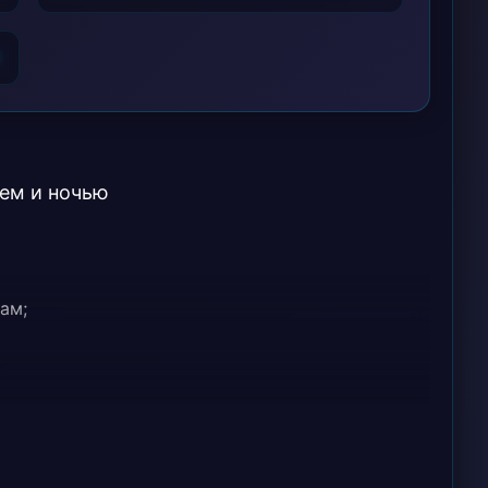
6
нем и ночью
ам;