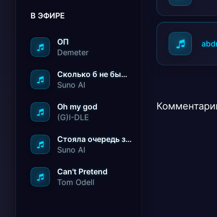
В ЭФИРЕ
ОП
abdr
Demeter
Сколько б не было вам лет не грустите
Suno AI
Комментарии
Oh my god
(G)I-DLE
Стояла очередь за радостью
Suno AI
Can't Pretend
Tom Odell