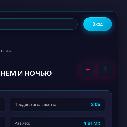
Вход
и ночью
+
!
ДНЕМ И НОЧЬЮ
7
2:05
Продолжительность:
s
4.81 Mb
Размер: