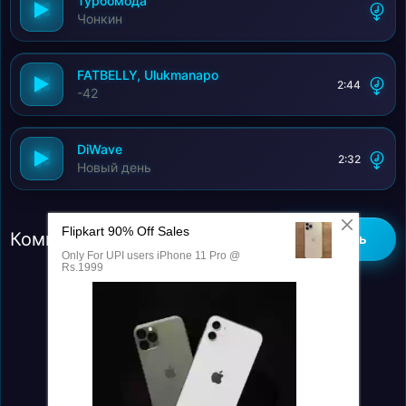
Турбомода
Чонкин
FATBELLY, Ulukmanapo
2:44
-42
DiWave
2:32
Новый день
Комментарии (0)
Добавить