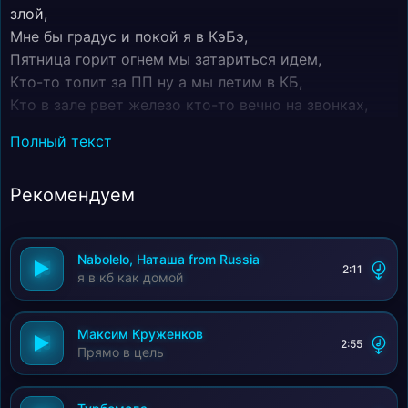
злой,
Мне бы градус и покой я в КэБэ,
Пятница горит огнем мы затариться идем,
Кто-то топит за ПП ну а мы летим в КБ,
Кто в зале рвет железо кто-то вечно на звонках,
Я снимаю напряжение в этих медленных глотках,
Полный текст
Я в КБ, как домой в будний день и выходной,
Мир снаружи слишком злой мне бы градус и покой,
Рекомендуем
Я в КБ, как домой в будний день и выходной,
Мир снаружи слишком злой мне бы градус и покой,
Музыка на фоне лечит лучше всяких докторов,
Nabolelo, Наташа from Russia
Этот мир совсем понятен мне не нужно ваших слов,
2:11
я в кб как домой
Градус мягко поднимает .
Максим Круженков
2:55
Прямо в цель